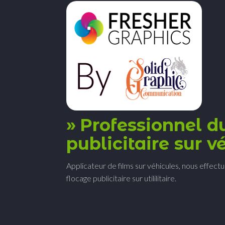
Professionnel 
publicitaire sur 
Applicateur de films sur véhicules, nous effectu
flocage publicitaire sur utililitaire.